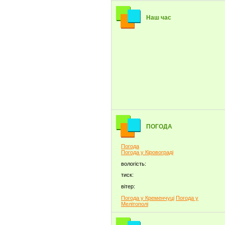
Наш час
ПОГОДА
Погода
Погода у
Кіровограді
вологість:
тиск:
вітер:
Погода у Кременчуці
Погода у
Мелітополі