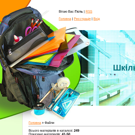
Вітаю Вас
Гість
|
RSS
Головна
|
Реєстрація
|
Вхід
Шкіл
Головна
»
Файли
Всього матеріалів в каталозі
:
249
Показано матеріалів
:
41-50