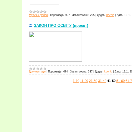
Музичні файли
|
Переглядів:
637
|
Завантажень:
205
|
Додав:
ksenia
|
Дата:
18.11
ЗАКОН ПРО ОСВІТУ (проект)
Документація
|
Переглядів:
674
|
Завантажень:
337
|
Додав:
ksenia
|
Дата:
12.11.2
1-10
11-20
21-30
31-40
41-50
51-60
61-