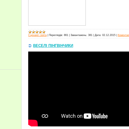
Сценарії свята
|
Переглядів:
861
|
Завантажень:
381
|
Дата:
02.12.2015
|
Коментарі
ВЕСЕЛІ ПІНГВІНЧИКИ