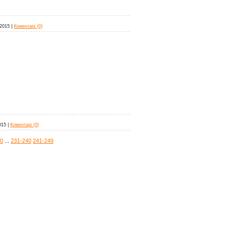
.2015
|
Коментарі (0)
015
|
Коментарі (0)
70
...
231-240
241-249