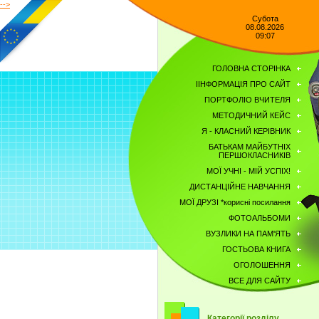
-->
Субота
08.08.2026
09:07
ГОЛОВНА СТОРІНКА
ІІНФОРМАЦІЯ ПРО САЙТ
ПОРТФОЛІО ВЧИТЕЛЯ
МЕТОДИЧНИЙ КЕЙС
Я - КЛАСНИЙ КЕРІВНИК
БАТЬКАМ МАЙБУТНІХ
ПЕРШОКЛАСНИКІВ
МОЇ УЧНІ - МІЙ УСПІХ!
ДИСТАНЦІЙНЕ НАВЧАННЯ
МОЇ ДРУЗІ *корисні посилання
ФОТОАЛЬБОМИ
ВУЗЛИКИ НА ПАМ'ЯТЬ
ГОСТЬОВА КНИГА
OГОЛОШЕННЯ
ВСЕ ДЛЯ САЙТУ
Категорії розділу