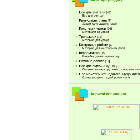
Все для вчителя
[48]
Все для вчителя
Календарні плани
[7]
Зразки календарних плані
Конспекти уроків
[26]
Матеріали до уроків
Тренажери
[17]
Матеріал для уроків
Контрольні роботи
[4]
Матеріал для контрольних робіт
Інформатика
[15]
Розробки уроків, презентації
Виховна робота
[11]
Все для відпочинку
[106]
Фізкультхвилинки, руханки, фонограми та т
Про майстерність пдагога. Мудрі вис
Слова видатних людей різних часів
Корисні посилання