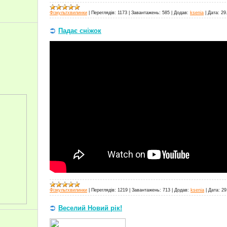
Фізкультхвилинки
|
Переглядів:
1173
|
Завантажень:
585
|
Додав:
ksenia
|
Дата:
29
Падає сніжок
Фізкультхвилинки
|
Переглядів:
1219
|
Завантажень:
713
|
Додав:
ksenia
|
Дата:
29
Веселий Новий рік!