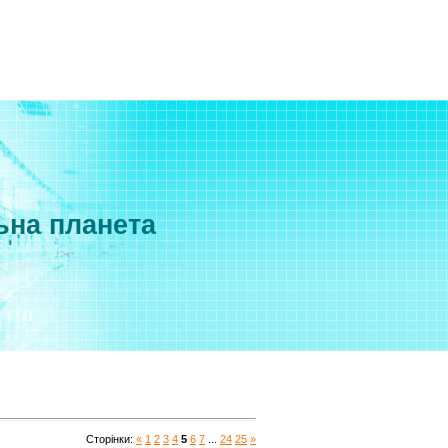
ьна планета
Сторінки
:
«
1
2
3
4
5
6
7
...
24
25
»