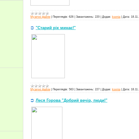
Музичні файли
|
Переглядів:
626
|
Завантажень:
220
|
Додав:
ksenia
|
Дата:
18.11
"Старий рік минає!"
Музичні файли
|
Переглядів:
563
|
Завантажень:
227
|
Додав:
ksenia
|
Дата:
18.11
Леся Горова "Добрий вечір, пюди!"