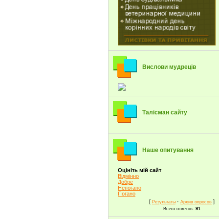
Вислови мудреців
Талісман сайту
Наше опитування
Оцініть мій сайт
Відмінно
Добре
Непогано
Погано
[
·
]
Результаты
Архив опросов
Всего ответов:
91