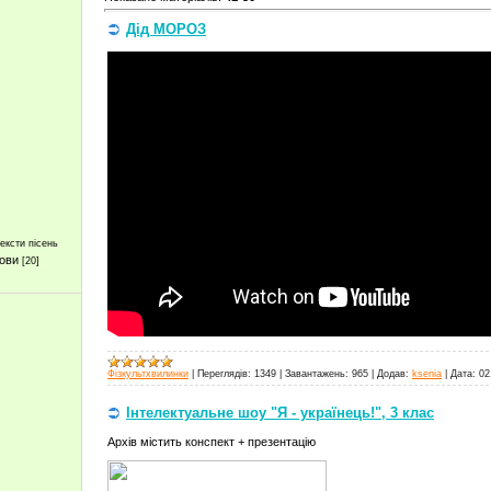
Дід МОРОЗ
ексти пісень
лови
[20]
Фізкультхвилинки
|
Переглядів:
1349
|
Завантажень:
965
|
Додав:
ksenia
|
Дата:
02
Інтелектуальне шоу "Я - українець!", 3 клас
Архів містить конспект + презентацію