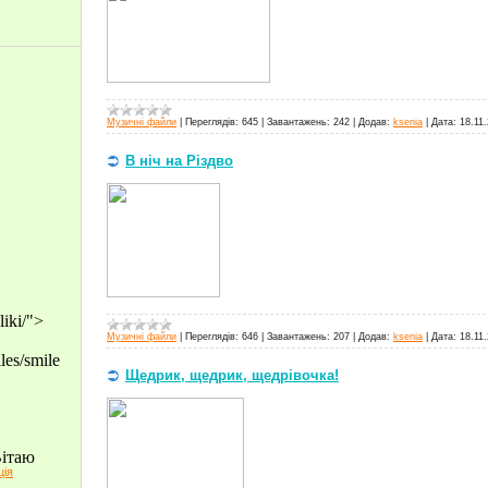
Музичні файли
|
Переглядів:
645
|
Завантажень:
242
|
Додав:
ksenia
|
Дата:
18.11
В ніч на Різдво
Музичні файли
|
Переглядів:
646
|
Завантажень:
207
|
Додав:
ksenia
|
Дата:
18.11
Щедрик, щедрик, щедрівочка!
ція