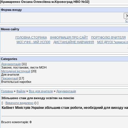
[
Крамаренко Оксана Олексіївна м.Кіровоград НВО №32
]
Форма входу
У
С
Меню сайту
ГОЛОВНА СТОРІНКА
ІІНФОРМАЦІЯ ПРО САЙТ
ПОРТФОЛІО ВЧИТЕЛЯ
МОЇ УЧНІ - МІЙ УСПІХ!
ДИСТАНЦІЙНЕ НАВЧАННЯ
МОЇ ДРУЗІ *корисні 
Categories
Документація
[11]
Закони, постанови, листи МОН
Методичні інструкції
[20]
Для вчителя
Презентації
[17]
Вчительські наробки
Головна
»
Файли
»
Все для вчителя
»
Документація
Збільшено стаж для виходу освітян на пенсію
[ ·
Викачати видалено
() ]
Кабінет Міністрів України збільшив стаж роботи, необхідний для виходу на
Всього коментарів
:
0