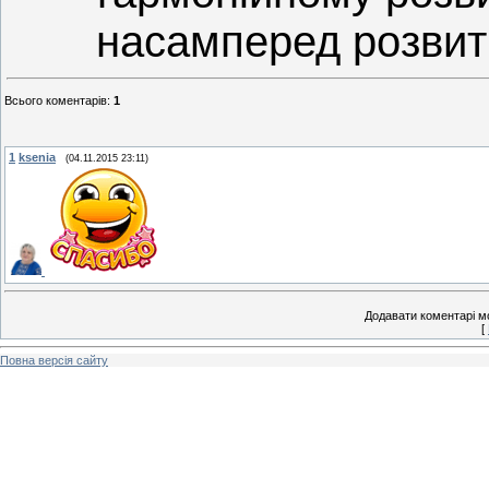
насамперед розвитк
Всього коментарів
:
1
1
ksenia
(04.11.2015 23:11)
Додавати коментарі м
[
Повна версія сайту