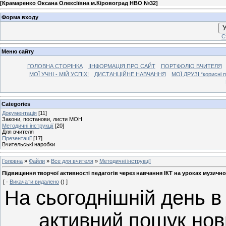
[
Крамаренко Оксана Олексіївна м.Кіровоград НВО №32
]
Форма входу
У
С
Меню сайту
ГОЛОВНА СТОРІНКА
ІІНФОРМАЦІЯ ПРО САЙТ
ПОРТФОЛІО ВЧИТЕЛЯ
МОЇ УЧНІ - МІЙ УСПІХ!
ДИСТАНЦІЙНЕ НАВЧАННЯ
МОЇ ДРУЗІ *корисні 
Categories
Документація
[11]
Закони, постанови, листи МОН
Методичні інструкції
[20]
Для вчителя
Презентації
[17]
Вчительські наробки
Головна
»
Файли
»
Все для вчителя
»
Методичні інструкції
Підвищення творчої активності педагогів через навчання ІКТ на уроках музично
[ ·
Викачати видалено
() ]
На сьогоднішній день в 
активний пошук нов