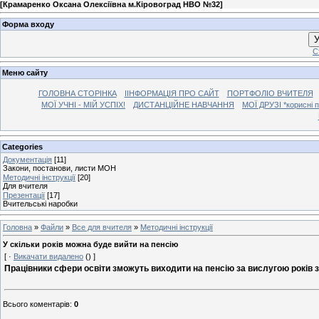
[
Крамаренко Оксана Олексіївна м.Кіровоград НВО №32
]
Форма входу
У
С
Меню сайту
ГОЛОВНА СТОРІНКА
ІІНФОРМАЦІЯ ПРО САЙТ
ПОРТФОЛІО ВЧИТЕЛЯ
МОЇ УЧНІ - МІЙ УСПІХ!
ДИСТАНЦІЙНЕ НАВЧАННЯ
МОЇ ДРУЗІ *корисні 
Categories
Документація
[11]
Закони, постанови, листи МОН
Методичні інструкції
[20]
Для вчителя
Презентації
[17]
Вчительські наробки
Головна
»
Файли
»
Все для вчителя
»
Методичні інструкції
У скільки років можна буде вийти на пенсію
[ ·
Викачати видалено
() ]
Працівники сфери освіти зможуть виходити на пенсію за вислугою років з
Всього коментарів
:
0