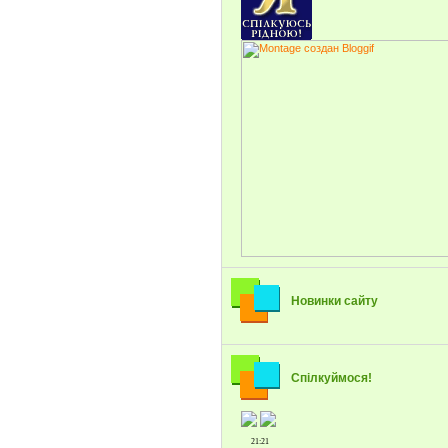
Новинки сайту
Спілкуймося!