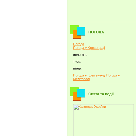
ПОГОДА
Погода
Погода у
Кіровограді
вологість:
тиск:
вітер:
Погода у Кременчуці
Погода у
Мелітополі
Свята та події