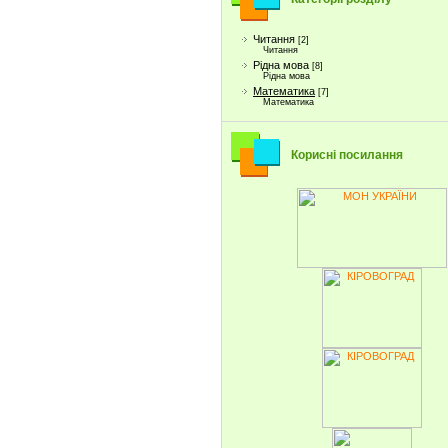
Читання
[2]
Читання
Рідна мова
[8]
Рідна мова
Математика
[7]
Математика
Корисні посилання