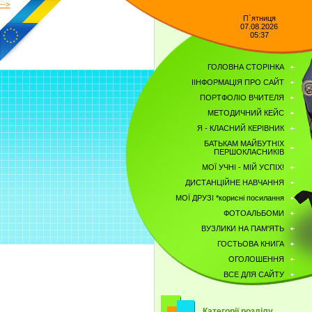
-->
П`ятниця
07.08.2026
05:37
ГОЛОВНА СТОРІНКА
ІІНФОРМАЦІЯ ПРО САЙТ
ПОРТФОЛІО ВЧИТЕЛЯ
МЕТОДИЧНИЙ КЕЙС
Я - КЛАСНИЙ КЕРІВНИК
БАТЬКАМ МАЙБУТНІХ
ПЕРШОКЛАСНИКІВ
МОЇ УЧНІ - МІЙ УСПІХ!
ДИСТАНЦІЙНЕ НАВЧАННЯ
МОЇ ДРУЗІ *корисні посилання
ФОТОАЛЬБОМИ
ВУЗЛИКИ НА ПАМ'ЯТЬ
ГОСТЬОВА КНИГА
OГОЛОШЕННЯ
ВСЕ ДЛЯ САЙТУ
Категорії розділу