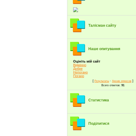
Талісман сайту
Наше опитування
Оцініть мій сайт
Відмінно
Добре
Непогано
Погано
[
·
]
Результаты
Архив опросов
Всего ответов:
91
Статистика
Поділитися