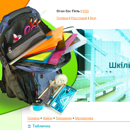
Вітаю Вас
Гість
|
RSS
Головна
|
Реєстрація
|
Вхід
Шкіл
Головна
»
Файли
»
Тренажери
»
Математика
Табличка