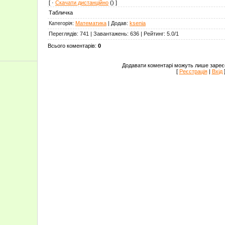
[ ·
Скачати дистанційно
() ]
Табличка
Категорія
:
Математика
|
Додав
:
ksenia
Переглядів
:
741
|
Завантажень
:
636
|
Рейтинг
:
5.0
/
1
Всього коментарів
:
0
Додавати коментарі можуть лише зареєс
[
Реєстрація
|
Вхід